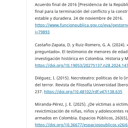
Acuerdo final de 2016 [Presidencia de la Repúbl
final para la terminación del conflicto y la cons
estable y duradera. 24 de noviembre de 2016.
https://www.funcionpublica.gov.co/eva/gestor
i=79893
Castaño-Zapata, D. y Ruiz-Romero, G. A. (2024).
preguntado». El testimonio de menores de edad
investigación histórica en Colombia. Historia y 
https://doi.org/10.19053/20275137.n28.2024.14
Diéguez, I. (2015). Necroteatro: políticas de lo (i
del terror. Revista de Filosofía Universidad Iber
237.
https://doi.org/10.48102/rdf.v47i138.635
Miranda-Pérez, J. E. (2025). ¿De víctimas a victim
revictimización de niñas, niños y adolescentes 
armados en Colombia. Espacios Públicos, 26(65),
https://doi.org/10.36677/espaciospublicos.v26i