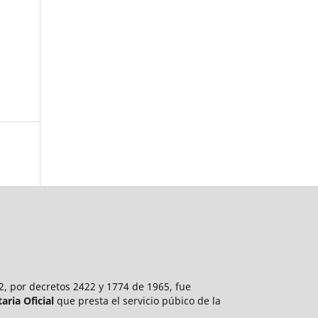
2, por decretos 2422 y 1774 de 1965, fue
aria Oficial
que presta el servicio púbico de la