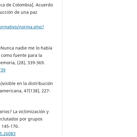
ica de Colombia]. Acuerdo
trucción de una paz
normativo/norma.php?
 «Nunca nadie me lo había
 como fuente para la
Memoria, (28), 339-369.
739
n)visible en la distribución
oamericana, 47(138), 227-
arios? La victimización y
reclutados por grupos
 145-170.
65.26083