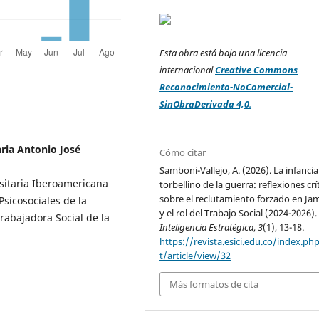
Esta obra está bajo una licencia
internacional
Creative Commons
Reconocimiento-NoComercial-
SinObraDerivada 4,0
.
aria Antonio José
Cómo citar
Samboni-Vallejo, A. (2026). La infancia
sitaria Iberoamericana
torbellino de la guerra: reflexiones crí
sobre el reclutamiento forzado en Ja
Psicosociales de la
y el rol del Trabajo Social (2024-2026).
rabajadora Social de la
Inteligencia Estratégica
,
3
(1), 13-18.
https://revista.esici.edu.co/index.ph
t/article/view/32
Más formatos de cita